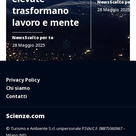
News
Scelto per 
trasformano
28 Maggio 2025
lavoro e mente
News
Scelto per te
28 Maggio 2025
Privacy Policy
Chi siamo
Contatti
Scienze.com
© Turismo e Ambiente S.r.l. unipersonale P.IVA/C.F. 08875060967 –
Milano (MI)