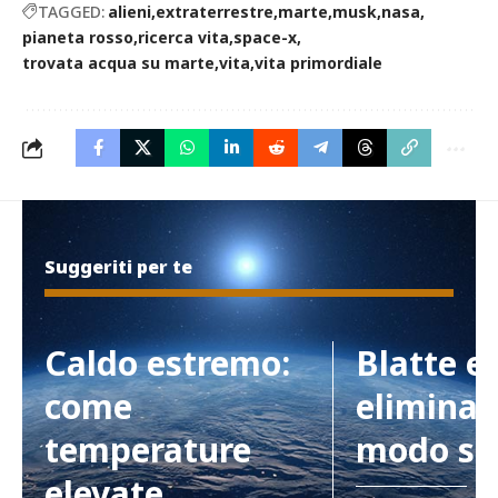
TAGGED:
alieni
extraterrestre
marte
musk
nasa
pianeta rosso
ricerca vita
space-x
trovata acqua su marte
vita
vita primordiale
Suggeriti per te
Caldo estremo:
Blatte e
come
eliminar
temperature
modo si
elevate