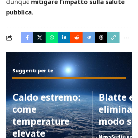
dunque
mitigare l’impatto sulla salute
pubblica
.
Suggeriti per te
Caldo estremo:
Blatte e
come
eliminar
temperature
modo si
elevate
News
Scelto per 