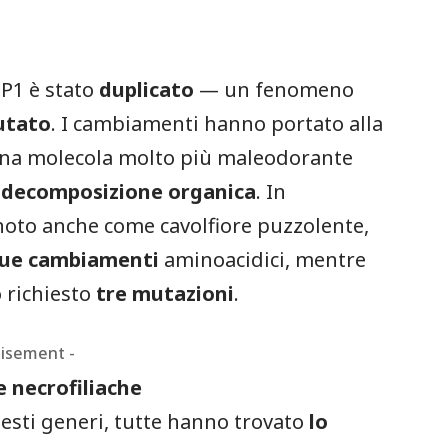
BP1 è stato
duplicato
— un fenomeno
utato
. I cambiamenti hanno portato alla
una molecola molto più maleodorante
a decomposizione organica
. In
 noto anche come cavolfiore puzzolente,
due cambiamenti
aminoacidici, mentre
richiesto
tre mutazioni
.
tisement -
e necrofiliache
esti generi, tutte hanno trovato
lo