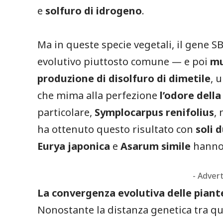
e
solfuro di idrogeno
.
Ma in queste specie vegetali, il gene S
evolutivo piuttosto comune — e poi
m
produzione di disolfuro di dimetile
, 
che mima alla perfezione
l’odore dell
particolare,
Symplocarpus renifolius
,
ha ottenuto questo risultato con
soli 
Eurya japonica
e
Asarum simile
hanno 
- Adver
La convergenza evolutiva delle piant
Nonostante la distanza genetica tra qu