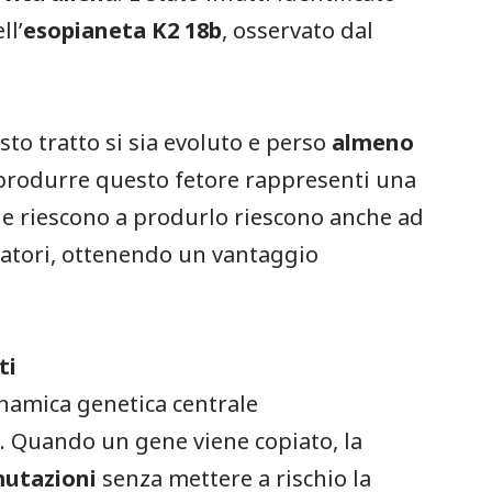
ll’
esopianeta K2 18b
, osservato dal
to tratto si sia evoluto e perso
almeno
i produrre questo fetore rappresenti una
che riescono a produrlo riescono anche ad
inatori, ottenendo un vantaggio
ti
namica genetica centrale
a
. Quando un gene viene copiato, la
utazioni
senza mettere a rischio la