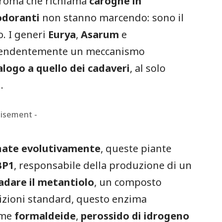
aroma che richiama
carogne in
odoranti
non stanno marcendo: sono il
o. I generi
Eurya
,
Asarum
e
pendentemente un meccanismo
logo a quello dei cadaveri
, al solo
.
tisement -
nate evolutivamente
, queste piante
BP1
, responsabile della produzione di un
adare il metantiolo
, un composto
dizioni standard, questo enzima
ome
formaldeide
,
perossido di idrogeno