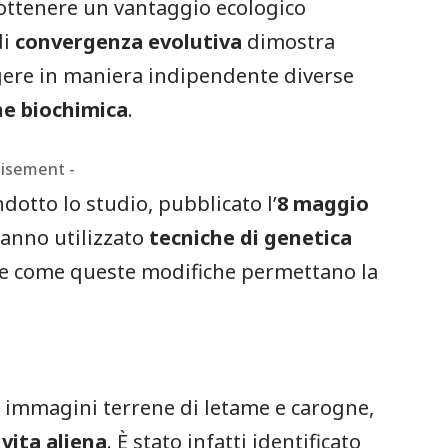
ottenere un vantaggio ecologico
di
convergenza evolutiva
dimostra
gere in maniera indipendente diverse
ne biochimica
.
tisement -
dotto lo studio, pubblicato l’
8 maggio
hanno utilizzato
tecniche di genetica
re come queste modifiche permettano la
re immagini terrene di letame e carogne,
 vita aliena
. È stato infatti identificato