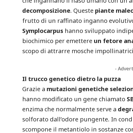
che ingannano il naso umano con un 
decomposizione
. Queste
piante male
frutto di un raffinato inganno evolutiv
Symplocarpus
hanno sviluppato indi
biochimico per emettere
un fetore ana
scopo di attrarre mosche impollinatrici
- Adver
Il trucco genetico dietro la puzza
Grazie a
mutazioni genetiche selezio
hanno modificato un gene chiamato
S
enzima che normalmente serve a
degr
solforato dall’odore pungente. In con
scompone il metantiolo in sostanze c