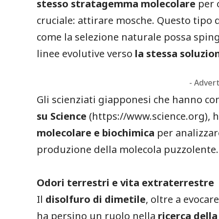
stesso stratagemma molecolare
per 
cruciale: attirare mosche. Questo tipo 
come la selezione naturale possa spin
linee evolutive verso
la stessa soluzio
- Adver
Gli scienziati giapponesi che hanno con
su Science
(
https://www.science.org
), 
molecolare e biochimica
per analizza
produzione della molecola puzzolente.
Odori terrestri e vita extraterrestre
Il
disolfuro di dimetile
, oltre a evoca
ha persino un ruolo nella
ricerca della