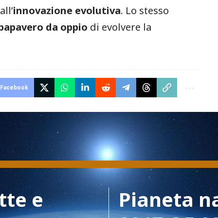
ll’
innovazione evolutiva
. Lo stesso
papavero da oppio
di evolvere la
Facebook
tte e
Pianeta n