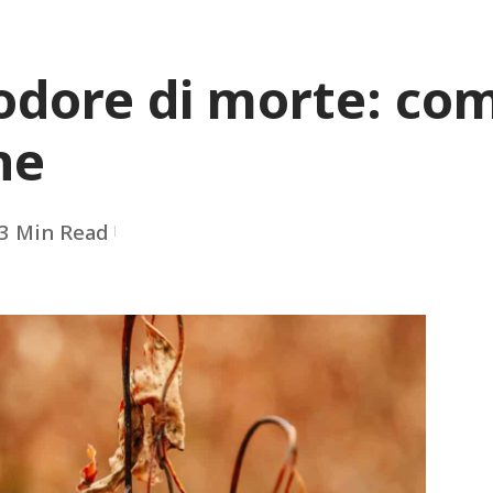
’odore di morte: co
he
3 Min Read