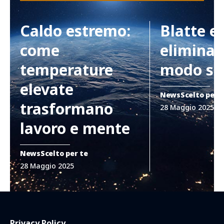
Caldo estremo:
Blatte e
come
eliminar
temperature
modo si
elevate
News
Scelto per 
trasformano
28 Maggio 2025
lavoro e mente
News
Scelto per te
28 Maggio 2025
Privacy Policy