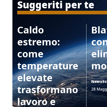
Suggeriti per te
Caldo
Bla
estremo:
co
come
eli
temperature
mo
elevate
News
Sc
trasformano
28 Magg
lavoro e