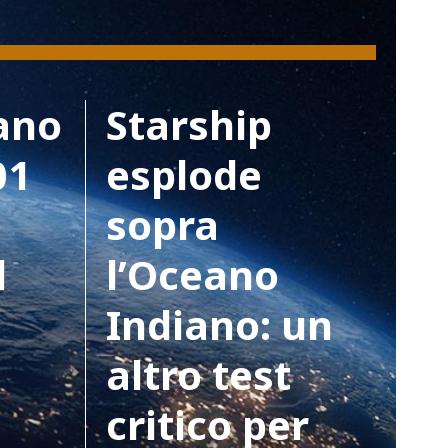
ano
Starship
01
esplode
sopra
l
l’Oceano
Indiano: un
altro test
critico per