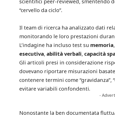
scientifici peer-reviewed, smentendo d
“cervello da ciclo”.
Il team di ricerca ha analizzato dati rel
monitorando le loro prestazioni durante
L’indagine ha incluso test su
memoria
esecutiva
,
abilità verbali
,
capacità spa
Gli articoli presi in considerazione risp
dovevano riportare misurazioni basate s
contenere termini come “gravidanza”, “c
evitare variabili confondenti.
- Adver
Nonostante la ben documentata fluttu