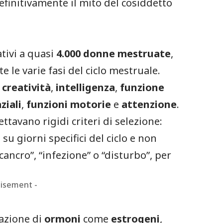
efinitivamente il mito del cosiddetto
ativi a quasi
4.000 donne mestruate
,
 le varie fasi del ciclo mestruale.
,
creatività
,
intelligenza
,
funzione
ziali
,
funzioni motorie
e
attenzione
.
ettavano rigidi criteri di selezione:
u giorni specifici del ciclo e non
ancro”, “infezione” o “disturbo”, per
tisement -
azione di
ormoni
come
estrogeni
,