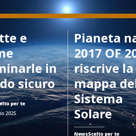
tte e
Pianeta n
me
2017 OF 2
minarle in
riscrive la
do sicuro
mappa de
Sistema
elto per te
Solare
io 2025
News
Scelto per te