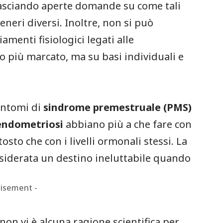
 lasciando aperte domande su come tali
neri diversi. Inoltre, non si può
menti fisiologici legati alle
 più marcato, ma su basi individuali e
sintomi di
sindrome premestruale (PMS)
endometriosi
abbiano più a che fare con
osto che con i livelli ormonali stessi. La
nsiderata un destino ineluttabile quando
tisement -
non vi è alcuna ragione scientifica per