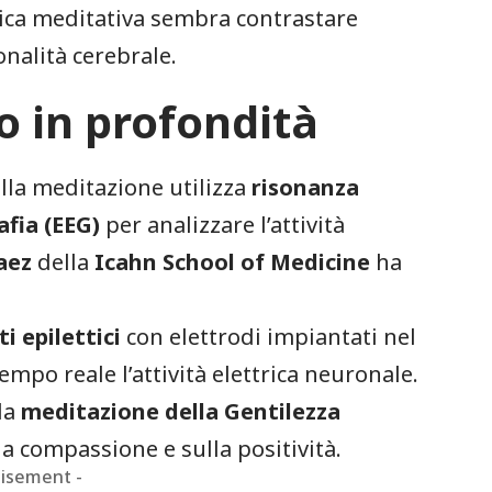
tica meditativa sembra contrastare
nalità cerebrale.
lo in profondità
lla meditazione utilizza
risonanza
fia (EEG)
per analizzare l’attività
aez
della
Icahn School of Medicine
ha
i epilettici
con elettrodi impiantati nel
mpo reale l’attività elettrica neuronale.
lla
meditazione della Gentilezza
lla compassione e sulla positività.
tisement -