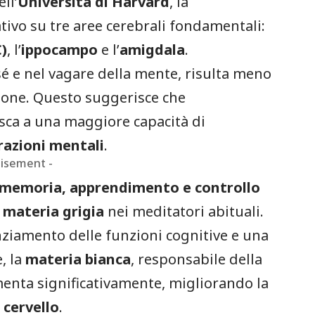
ll’
Università di Harvard
, la
tivo su tre aree cerebrali fondamentali:
C)
, l’
ippocampo
e l’
amigdala
.
 sé e nel vagare della mente, risulta meno
zione. Questo suggerisce che
isca a una maggiore capacità di
trazioni mentali
.
tisement -
memoria, apprendimento e controllo
i
materia grigia
nei meditatori abituali.
iamento delle funzioni cognitive e una
, la
materia bianca
, responsabile della
menta significativamente, migliorando la
 cervello
.