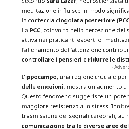
Secondo
Sara Lazar
, neuroscienziata de
meditazione influisce in modo significa
la
corteccia cingolata posteriore (PC
La
PCC
, coinvolta nella percezione del
attiva nei praticanti esperti di medita
l’allenamento dell’attenzione contribu
controllare i pensieri e ridurre le dis
- Adver
L’
ippocampo
, una regione cruciale per
delle emozioni
, mostra un aumento d
Questo fenomeno suggerisce un potenz
maggiore resistenza allo stress. Inoltre
trasmissione dei segnali cerebrali, au
comunicazione tra le diverse aree del