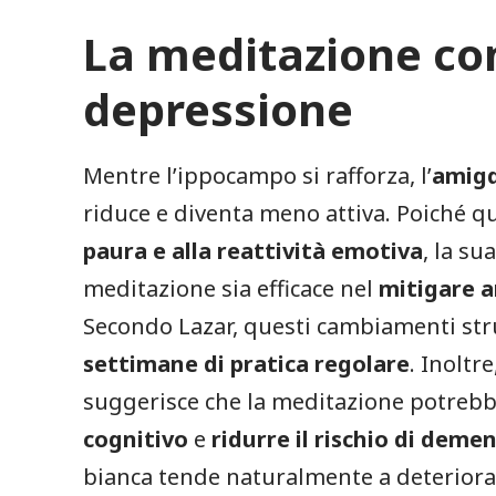
La meditazione con
depressione
Mentre l’ippocampo si rafforza, l’
amig
riduce e diventa meno attiva. Poiché q
paura e alla reattività emotiva
, la su
meditazione sia efficace nel
mitigare a
Secondo Lazar, questi cambiamenti str
settimane di pratica regolare
. Inoltr
suggerisce che la meditazione potreb
cognitivo
e
ridurre il rischio di deme
bianca tende naturalmente a deteriorar