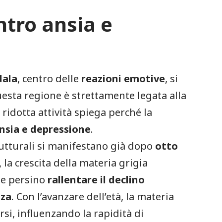
tro ansia e
dala
, centro delle
reazioni emotive
, si
uesta regione è strettamente legata alla
a ridotta attività spiega perché la
nsia e depressione
.
utturali si manifestano già dopo
otto
e, la crescita della materia grigia
be persino
rallentare il declino
nza
. Con l’avanzare dell’età, la materia
si, influenzando la rapidità di