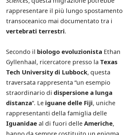
Sciences
, questa migrazione potrebbe
rappresentare il più lungo spostamento
transoceanico mai documentato tra i
vertebrati terrestri
.
Secondo il
biologo evoluzionista
Ethan
Gyllenhaal, ricercatore presso la
Texas
Tech University di Lubbock
, questa
traversata rappresenta “un esempio
straordinario di
dispersione a lunga
distanza
”. Le
iguane delle Fiji
, uniche
rappresentanti della famiglia delle
Iguanidae
al di fuori delle
Americhe
,
hanno da sempre costituito un enigma