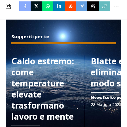
Suggeriti per te
Caldo estremo:
Blatte e
come
eliminar
temperature
modo si
elevate
News
Scelto per 
trasformano
28 Maggio 2025
lavoro e mente