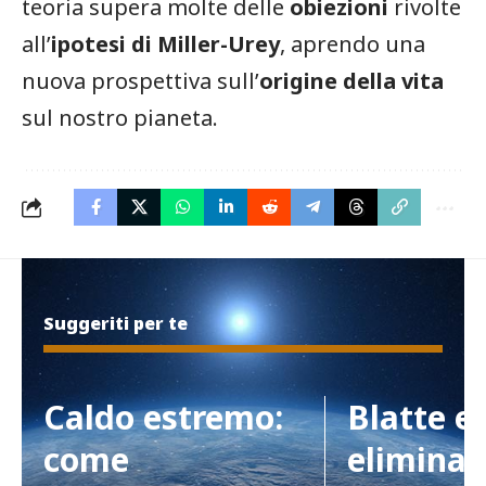
teoria supera molte delle
obiezioni
rivolte
all’
ipotesi di Miller-Urey
, aprendo una
nuova prospettiva sull’
origine della vita
sul nostro pianeta.
Suggeriti per te
Caldo estremo:
Blatte e
come
eliminar