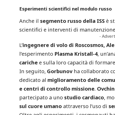
Esperimenti scientifici nel modulo russo
Anche il
segmento russo della ISS
è st
scientifici e interventi di manutenzione
- Adver
L’
ingegnere di volo di Roscosmos, A
l’esperimento
Plasma Kristall-4
, un’an
cariche
e sulla loro capacità di formar
In seguito,
Gorbunov
ha collaborato co
dedicato al
miglioramento delle comun
e centri di controllo missione
.
Ovchin
partecipato a uno
studio cardiaco
, mo
sul cuore umano
attraverso l’uso di
se
Oltre agli esperimenti, i cosmonauti 