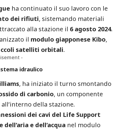
gue
ha continuato il suo lavoro con le
o dei rifiuti
, sistemando materiali
attraccato alla stazione il
6 agosto 2024
.
anizzato il
modulo giapponese Kibo
,
ccoli satelliti orbitali
.
tisement -
istema idraulico
illiams
, ha iniziato il turno smontando
iossido di carbonio
, un componente
a
all’interno della stazione.
nessioni dei cavi del Life Support
 dell’aria e dell’acqua
nel modulo