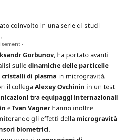
ato coinvolto in una serie di studi
.
tisement -
leksandr Gorbunov
, ha portato avanti
alisi sulle
dinamiche delle particelle
e
cristalli di plasma
in microgravità.
n il collega
Alexey Ovchinin
in un test
icazioni tra equipaggi internazionali
in
e
Ivan Vagner
hanno inoltre
nitorando gli effetti della
microgravità
nsori biometrici
.
hanno eseguito
operazioni di