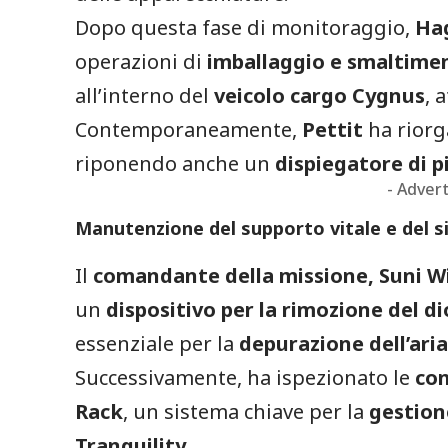
Dopo questa fase di monitoraggio,
Ha
operazioni di
imballaggio e smaltiment
all’interno del
veicolo cargo Cygnus
, 
Contemporaneamente,
Pettit
ha riorg
riponendo anche un
dispiegatore di pi
- Adver
Manutenzione del supporto vitale e del s
Il
comandante della missione, Suni W
un
dispositivo per la rimozione del d
essenziale per la
depurazione dell’ari
Successivamente, ha ispezionato le
con
Rack
, un sistema chiave per la
gestione
Tranquility
.