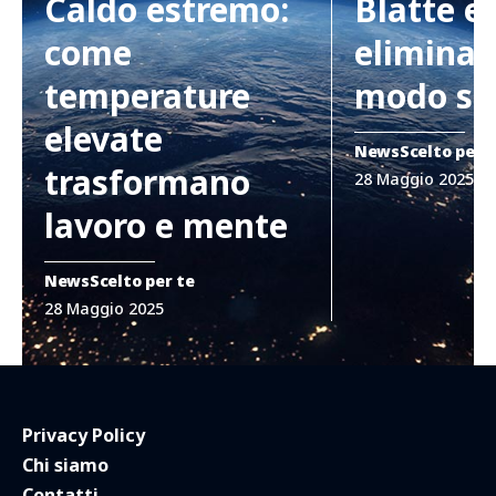
Caldo estremo:
Blatte e
come
eliminar
temperature
modo si
elevate
News
Scelto per 
trasformano
28 Maggio 2025
lavoro e mente
News
Scelto per te
28 Maggio 2025
Privacy Policy
Chi siamo
Contatti