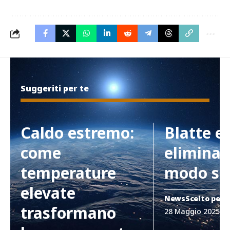
Suggeriti per te
Caldo estremo:
Blatte e
come
eliminar
temperature
modo si
elevate
News
Scelto per 
trasformano
28 Maggio 2025