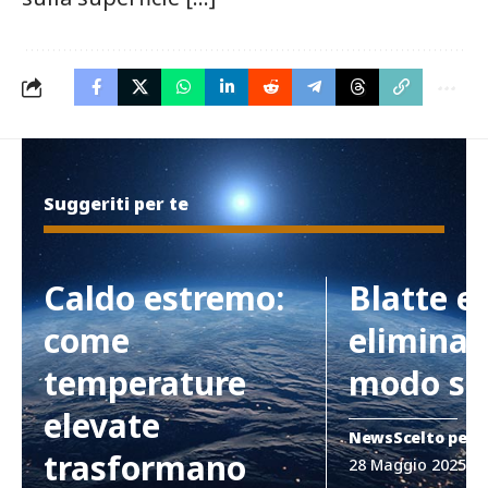
Suggeriti per te
Caldo estremo:
Blatte e
come
eliminar
temperature
modo si
elevate
News
Scelto per 
trasformano
28 Maggio 2025