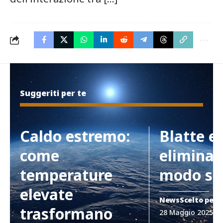
Suggeriti per te
Caldo estremo:
Blatte e
come
eliminar
temperature
modo si
elevate
News
Scelto per 
trasformano
28 Maggio 2025