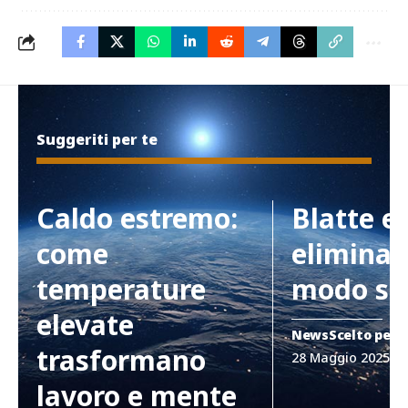
Suggeriti per te
Caldo estremo:
Blatte e
come
eliminar
temperature
modo si
elevate
News
Scelto per 
trasformano
28 Maggio 2025
lavoro e mente