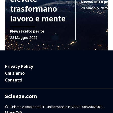
News
Scelto per 
trasformano
28 Maggio 2025
lavoro e mente
News
Scelto per te
28 Maggio 2025
Privacy Policy
Chi siamo
Contatti
Scienze.com
© Turismo e Ambiente S.r.l. unipersonale P.IVA/C.F. 08875060967 –
Milano (MI)