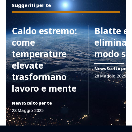
Suggeriti per te
Caldo estremo:
Blatte e
come
eliminar
temperature
modo si
elevate
News
Scelto per 
trasformano
28 Maggio 2025
lavoro e mente
News
Scelto per te
28 Maggio 2025