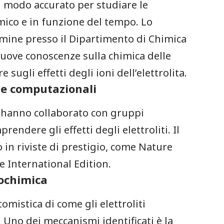
n⁤ modo accurato per studiare le
mico e in funzione‍ del ⁣tempo. Lo
ermine presso il Dipartimento di Chimica
 nuove conoscenze sulla‍ chimica delle
‍ sugli effetti degli ioni⁤ dell’elettrolita.
 e computazionali
lä⁣ hanno collaborato⁤ con gruppi
ndere gli ⁢effetti⁣ degli elettroliti. Il
n riviste di‍ prestigio,⁣ come‌ Nature
nternational ⁢Edition.
rochimica
mistica di come⁢ gli elettroliti
 Uno dei ⁤meccanismi identificati è ‍la