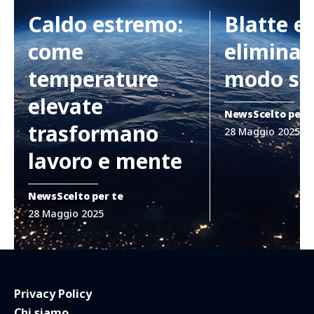
Caldo estremo:
Blatte e
come
eliminar
temperature
modo si
elevate
News
Scelto per 
trasformano
28 Maggio 2025
lavoro e mente
News
Scelto per te
28 Maggio 2025
Privacy Policy
Chi siamo