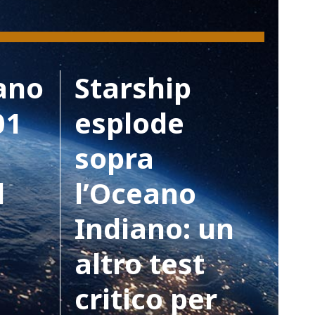
ano
Starship
01
esplode
sopra
l
l’Oceano
Indiano: un
altro test
critico per