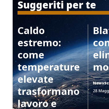
Suggeriti per te
Caldo
Bla
estremo:
co
come
eli
temperature
mo
elevate
News
Sc
trasformano
28 Magg
lavoro e