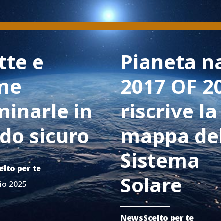
tte e
Pianeta n
me
2017 OF 2
minarle in
riscrive la
do sicuro
mappa de
Sistema
elto per te
Solare
io 2025
News
Scelto per te