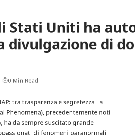
i Stati Uniti ha auto
a divulgazione di d
3
0 Min Read
 UAP: tra ⁣trasparenza e segretezza La
rial Phenomena), ‌precedentemente noti
, ha ⁢da sempre⁣ suscitato grande
i appassionati di fenomeni paranormali​