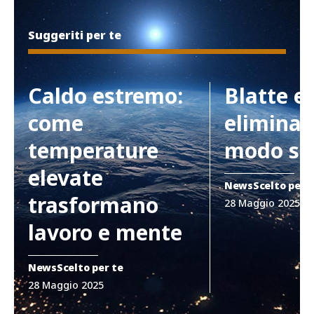
Suggeriti per te
Caldo estremo:
Blatte e
come
eliminar
temperature
modo si
elevate
News
Scelto per 
trasformano
28 Maggio 2025
lavoro e mente
News
Scelto per te
28 Maggio 2025