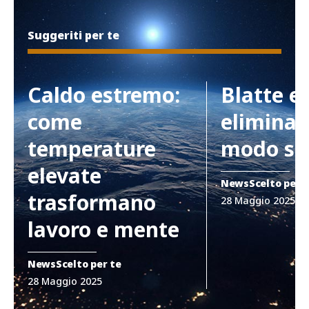
Suggeriti per te
Caldo estremo:
Blatte e
come
eliminar
temperature
modo si
elevate
News
Scelto per 
trasformano
28 Maggio 2025
lavoro e mente
News
Scelto per te
28 Maggio 2025