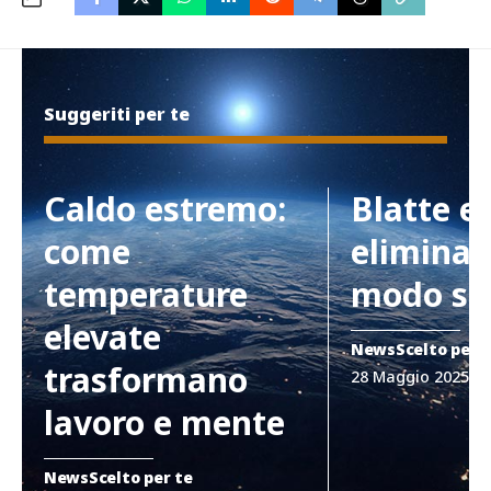
Suggeriti per te
Caldo estremo:
Blatte e
come
eliminar
temperature
modo si
elevate
News
Scelto per 
trasformano
28 Maggio 2025
lavoro e mente
News
Scelto per te