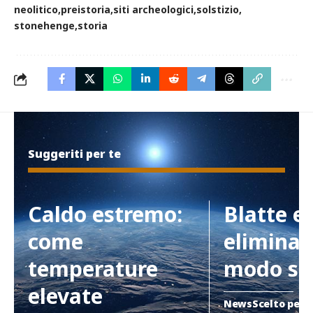
neolitico
preistoria
siti archeologici
solstizio
stonehenge
storia
Suggeriti per te
Caldo estremo:
Blatte e
come
eliminar
temperature
modo si
elevate
News
Scelto per 