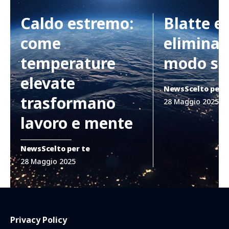
Caldo estremo:
Blatte e
come
eliminar
temperature
modo si
elevate
News
Scelto per 
trasformano
28 Maggio 2025
lavoro e mente
News
Scelto per te
28 Maggio 2025
Privacy Policy