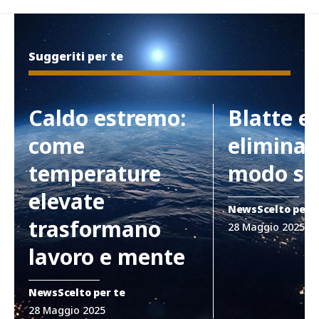
Suggeriti per te
Caldo estremo:
Blatte e
come
eliminar
temperature
modo si
elevate
News
Scelto per 
trasformano
28 Maggio 2025
lavoro e mente
News
Scelto per te
28 Maggio 2025