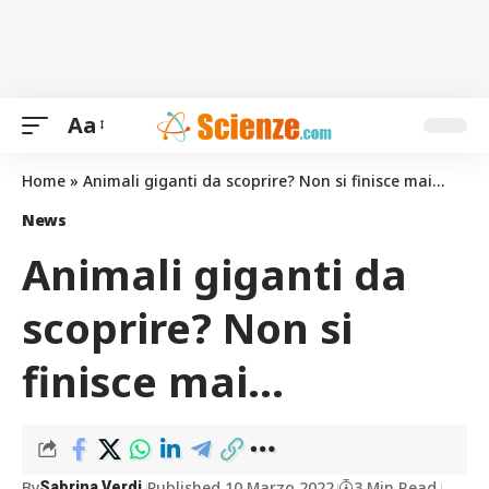
Aa
Home
»
Animali giganti da scoprire? Non si finisce mai…
News
Animali giganti da
scoprire? Non si
finisce mai…
By
Published 10 Marzo 2022
3 Min Read
Sabrina Verdi