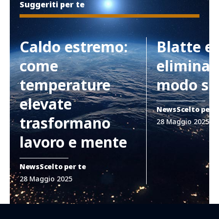
Suggeriti per te
Caldo estremo:
Blatte e
come
eliminar
temperature
modo si
elevate
News
Scelto per 
trasformano
28 Maggio 2025
lavoro e mente
News
Scelto per te
28 Maggio 2025