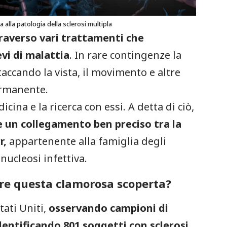
 alla patologia della sclerosi multipla
traverso vari trattamenti che
evi di malattia
. In rare contingenze la
accando la vista, il movimento e altre
permanente.
cina e la ricerca con essi. A detta di ciò,
te un collegamento ben preciso tra la
r,
appartenente alla famiglia degli
ucleosi infettiva.
are questa clamorosa scoperta?
tati Uniti,
osservando campioni di
identificando 801 soggetti con sclerosi