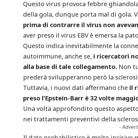
Questo virus provoca febbre ghiandol
della gola, dunque porta mal di gola. V
prima di contrarre il virus non avevan
aver preso il virus EBV è emersa la pato
Questo indica inevitabilmente la connes
autoimmune, anche se,
i ricercatori 
alla base di tale collegamento.
Non tut
prederà svilupperanno però la sclerosi
Tuttavia, i nuovi dati affermano che
il
preso l’Epstein-Barr è 32 volte maggio
Una volta approfondito questo aspetto
nei trattamenti preventivi della scleros
- Adver
Il dato probabilistico è molto incisivo