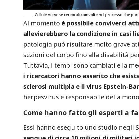
Cellule nervose cerebrali coinvolte nel processo che porta
Al momento
è possibile conviverci at
allevierebbero la condizione in casi li
patologia può risultare molto grave att
sezioni del corpo fino alla disabilità 
Tuttavia, i tempi sono cambiati e la medi
i ricercatori hanno asserito che esis
sclerosi multipla e il virus Epstein-Bar
herpesvirus e responsabile della monon
Come hanno fatto gli esperti a f
Essi hanno eseguito uno studio negli S
sangue di circa 10 milioni di militari 