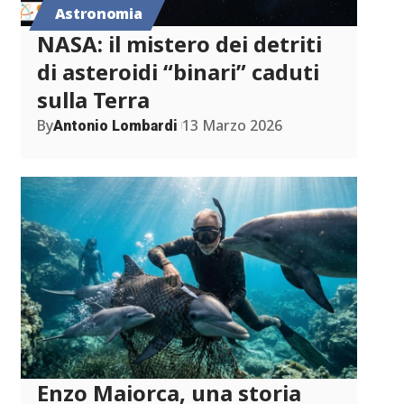
Astronomia
NASA: il mistero dei detriti
di asteroidi “binari” caduti
sulla Terra
By
13 Marzo 2026
Antonio Lombardi
Enzo Maiorca, una storia