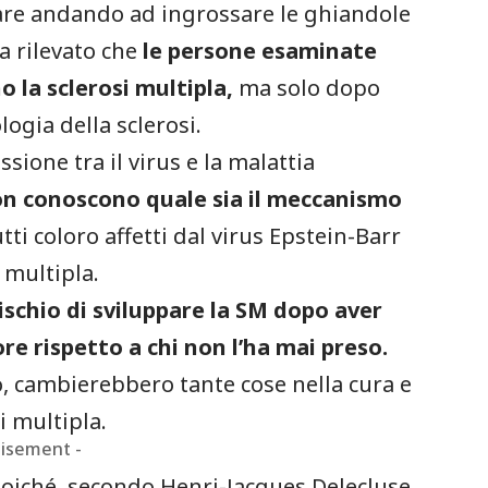
are andando ad ingrossare le ghiandole
a rilevato che
le persone esaminate
o la sclerosi multipla,
ma solo dopo
logia della sclerosi.
sione tra il virus e la malattia
non conoscono quale sia il meccanismo
ti coloro affetti dal virus Epstein-Barr
 multipla.
 rischio di sviluppare la SM dopo aver
re rispetto a chi non l’ha mai preso.
, cambierebbero tante cose nella cura e
i multipla.
tisement -
 poiché, secondo Henri-Jacques Delecluse,