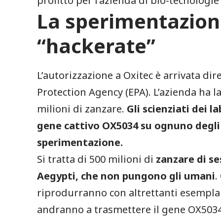
profitto per l’azienda di bio-tecnologie
La sperimentazion
“hackerate”
L’autorizzazione a Oxitec è arrivata di
Protection Agency (EPA). L’azienda ha la
milioni di zanzare.
Gli scienziati dei l
gene cattivo OX5034 su ognuno degli i
sperimentazione.
Si tratta di 500 milioni di
zanzare di se
Aegypti, che non pungono gli umani
.
riprodurranno con altrettanti esemplar
andranno a trasmettere il gene OX5034