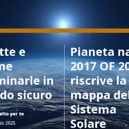
tte e
Pianeta n
me
2017 OF 2
minarle in
riscrive la
do sicuro
mappa de
Sistema
elto per te
Solare
io 2025