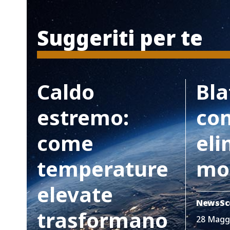
Suggeriti per te
Caldo
Bla
estremo:
co
come
eli
temperature
mo
elevate
News
Sc
trasformano
28 Magg