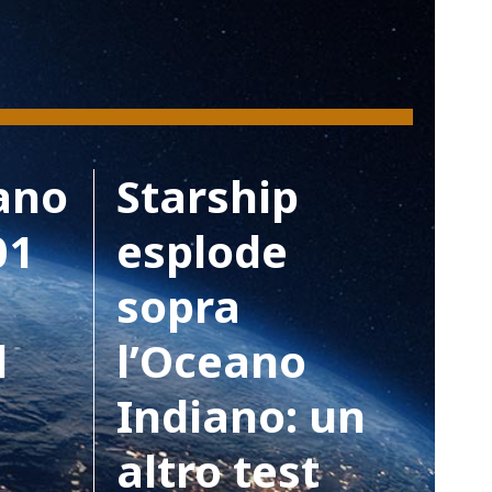
ano
Starship
01
esplode
sopra
l
l’Oceano
Indiano: un
altro test