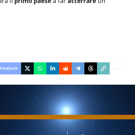
rà il
primo
paese
a far
atterrare
un
Facebook