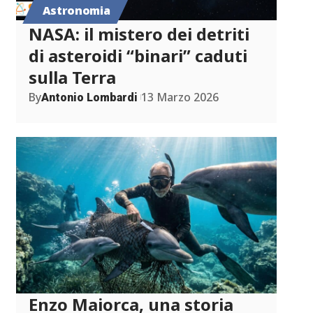
Astronomia
NASA: il mistero dei detriti
di asteroidi “binari” caduti
sulla Terra
By
13 Marzo 2026
Antonio Lombardi
Enzo Maiorca, una storia