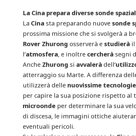
La Cina prepara diverse sonde spazial
La
Cina
sta preparando nuove
sonde
s
prossima missione che si svolgerà a bre
Rover
Zhurong
osserverà e
studierà
i
l’
atmosfera
, e inoltre
cercherà
segni 
Anche
Zhurong
si
avvalerà
dell’
utilizz
atterraggio su Marte. A differenza del
utilizzerà delle
nuovissime
tecnologi
per capire la sua posizione rispetto a
microonde
per determinare la sua velo
di discesa, le immagini ottiche aiuteran
eventuali pericoli.