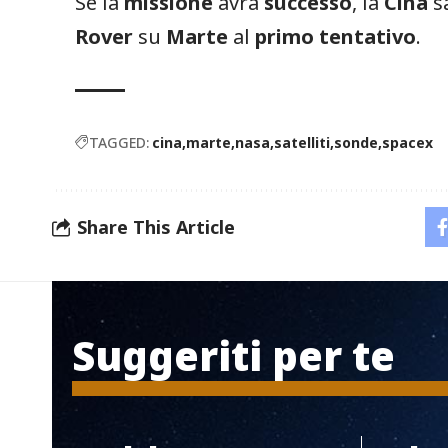
Se la
missione
avrà
successo
, la
Cina
sa
Rover
su
Marte
al
primo
tentativo
.
TAGGED:
cina
marte
nasa
satelliti
sonde
spacex
Share This Article
Suggeriti per te