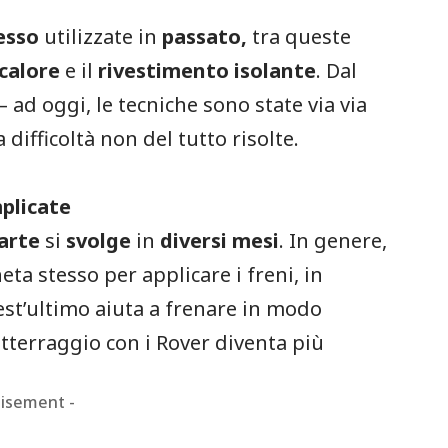
esso
utilizzate in
passato,
tra queste
calore
e il
rivestimento
isolante
. Dal
 ad oggi, le tecniche sono state via via
ifficoltà non del tutto risolte.
plicate
arte
si
svolge
in
diversi
mesi
. In genere,
neta stesso per applicare i freni, in
est’ultimo aiuta a frenare in modo
’atterraggio con i Rover diventa più
tisement -