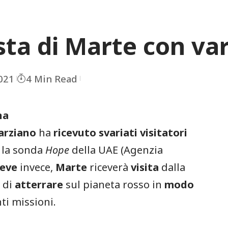
ta di Marte con var
021
4 Min Read
na
arziano
ha
ricevuto
svariati
visitatori
e la sonda
Hope
della UAE (Agenzia
reve
invece,
Marte
riceverà
visita
dalla
à
di
atterrare
sul pianeta rosso in
modo
ti missioni.