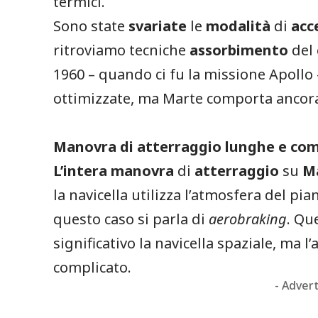
termici.
Sono state
svariate
le
modalità
di
acc
ritroviamo tecniche
assorbimento
del
1960 – quando ci fu la missione Apollo –
ottimizzate, ma Marte comporta ancora d
Manovra di atterraggio lunghe e com
L’intera
manovra
di
atterraggio
su
M
la navicella utilizza l’atmosfera del pia
questo caso si parla di
aerobraking
. Qu
significativo la navicella spaziale, ma l
complicato.
- Adver