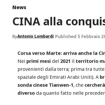
News
CINA alla conquis
By
Published 5 Febbraio 2
Antonio Lombardi
Corsa verso Marte: arriva anche la Ci
Nei
primi mesi
del
2021
il
territorio
m
provenienti dalla terra; prima tra tutt
spaziale degli Emirati Arabi Uniti). A
b
sonda
cinese Tianwen-1
, che
cercher
diverso
da quanto fatto nelle preceden