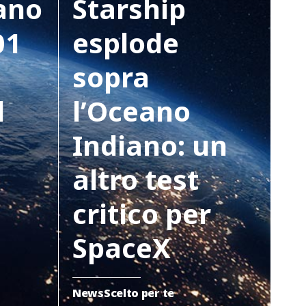
ano
Starship
01
esplode
sopra
l
l’Oceano
Indiano: un
altro test
critico per
SpaceX
News
Scelto per te