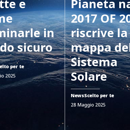
tte e
Pianeta n
me
2017 OF 2
minarle in
riscrive la
do sicuro
mappa de
Sistema
elto per te
Solare
io 2025
News
Scelto per te
28 Maggio 2025