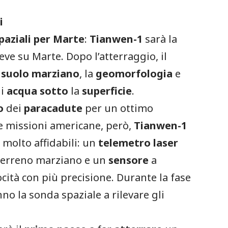
i
paziali
per
Marte
:
Tianwen-1
sarà la
ve su Marte. Dopo l’atterraggio, il
l
suolo
marziano
, la
geomorfologia
e
di
acqua
sotto
la
superficie
.
o
dei
paracadute
per un ottimo
le missioni americane, però,
Tianwen-1
e
molto affidabili: un
telemetro
laser
l terreno marziano e un
sensore
a
cità con più precisione. Durante la fase
no la sonda spaziale a rilevare gli