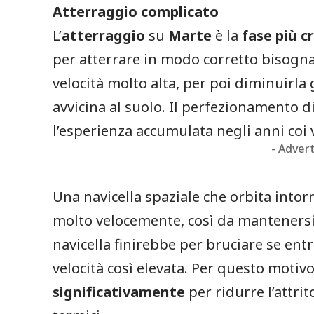
Atterraggio complicato
L’
atterraggio
su
Marte
è la
fase più cr
per atterrare in modo corretto bisogna
velocità molto alta, per poi diminuirl
avvicina al suolo. Il perfezionamento d
l’esperienza accumulata negli anni coi va
- Adver
Una navicella spaziale che orbita into
molto velocemente, così da mantenersi l
navicella finirebbe per bruciare se en
velocità così elevata. Per questo motiv
significativamente
per ridurre l’attrit