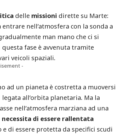
itica
delle
missioni
dirette su Marte:
 entrare nell’atmosfera con la sonda a
a gradualmente man mano che ci si
i questa fase è avvenuta tramite
ri veicoli spaziali.
tisement -
rno ad un pianeta è costretta a muoversi
egata all’orbita planetaria. Ma la
trasse nell’atmosfera marziana ad una
o
necessita di essere rallentata
o e di essere protetta da specifici scudi