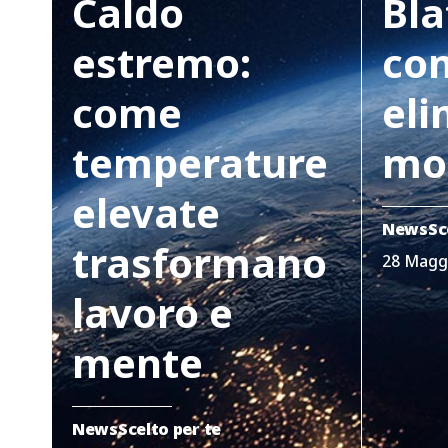
Caldo
Bla
estremo:
co
come
eli
temperature
mo
elevate
News
Sc
trasformano
28 Magg
lavoro e
mente
News
Scelto per te