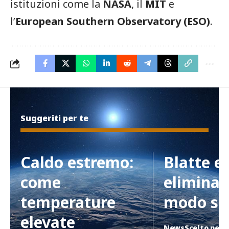
istituzioni come la
NASA
, il
MIT
e
l’
European Southern Observatory (ESO)
.
Suggeriti per te
Caldo estremo:
Blatte e
come
eliminar
temperature
modo si
elevate
News
Scelto per 