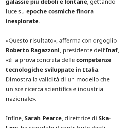
galassie più deboli e lontane
, gettando
luce su
epoche cosmiche finora
inesplorate
.
«Questo risultato», afferma con orgoglio
Roberto Ragazzoni
, presidente dell’
Inaf
,
«è la prova concreta delle
competenze
tecnologiche sviluppate in Italia
.
Dimostra la validità di un modello che
unisce ricerca scientifica e industria
nazionale».
Infine,
Sarah Pearce
, direttrice di
Ska-
Low
, ha ricordato il contributo degli