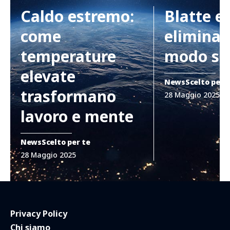
Caldo estremo:
Blatte e
come
eliminar
temperature
modo si
elevate
News
Scelto per 
trasformano
28 Maggio 2025
lavoro e mente
News
Scelto per te
28 Maggio 2025
Privacy Policy
Chi siamo