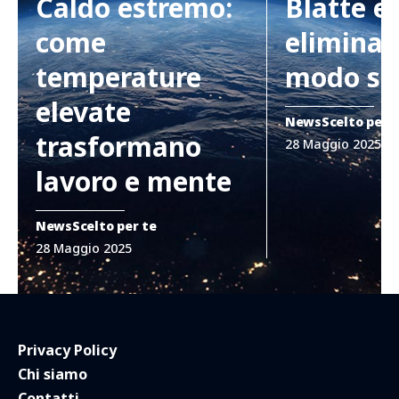
Caldo estremo:
Blatte e
come
eliminar
temperature
modo si
elevate
News
Scelto per 
trasformano
28 Maggio 2025
lavoro e mente
News
Scelto per te
28 Maggio 2025
Privacy Policy
Chi siamo
Contatti