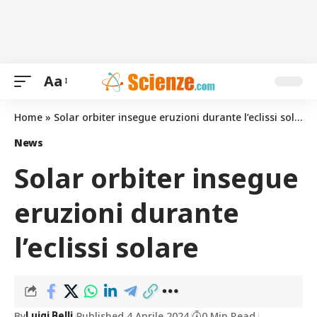
Aa
Home
»
Solar orbiter insegue eruzioni durante l’eclissi solare
News
Solar orbiter insegue
eruzioni durante
l’eclissi solare
By
Published 4 Aprile 2024
0 Min Read
Luigi Belli