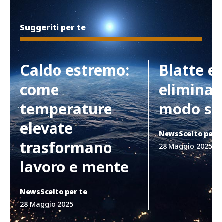
Suggeriti per te
Caldo estremo:
Blatte e
come
eliminar
temperature
modo si
elevate
News
Scelto per 
trasformano
28 Maggio 2025
lavoro e mente
News
Scelto per te
28 Maggio 2025