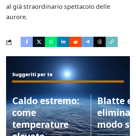
‍al già straordinario spettacolo delle
aurore.
Suggeriti per te
Caldo estremo:
Blatte e
come
eliminar
temperature
modo si