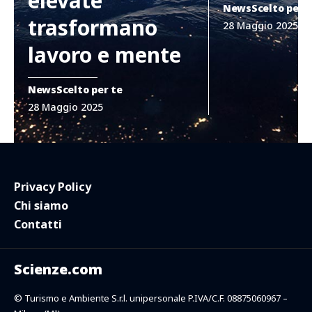
elevate
News
Scelto per 
trasformano
28 Maggio 2025
lavoro e mente
News
Scelto per te
28 Maggio 2025
Privacy Policy
Chi siamo
Contatti
Scienze.com
© Turismo e Ambiente S.r.l. unipersonale P.IVA/C.F. 08875060967 –