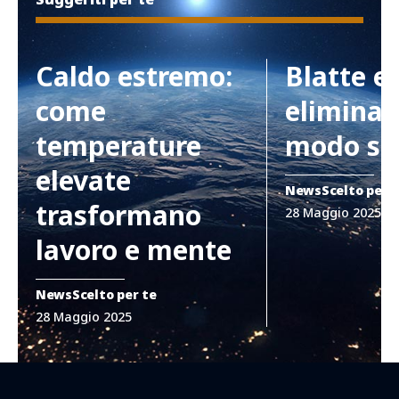
Caldo estremo:
Blatte e
come
eliminar
temperature
modo si
elevate
News
Scelto per 
trasformano
28 Maggio 2025
lavoro e mente
News
Scelto per te
28 Maggio 2025