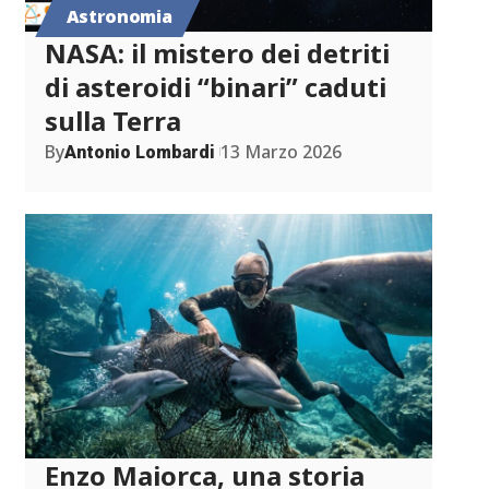
Astronomia
NASA: il mistero dei detriti
di asteroidi “binari” caduti
sulla Terra
By
13 Marzo 2026
Antonio Lombardi
Enzo Maiorca, una storia