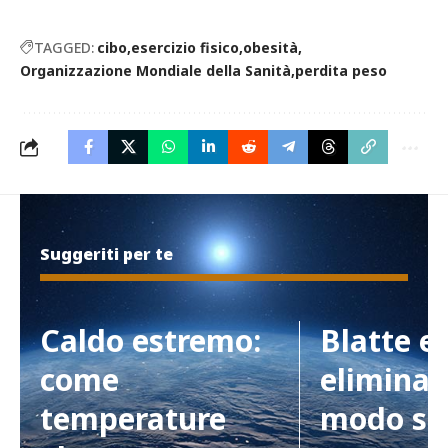
TAGGED:
cibo
esercizio fisico
obesità
Organizzazione Mondiale della Sanità
perdita peso
Suggeriti per te
Caldo estremo:
Blatte e
come
eliminar
temperature
modo si