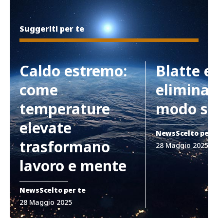
Suggeriti per te
Caldo estremo:
Blatte e
come
eliminar
temperature
modo si
elevate
News
Scelto per 
trasformano
28 Maggio 2025
lavoro e mente
News
Scelto per te
28 Maggio 2025