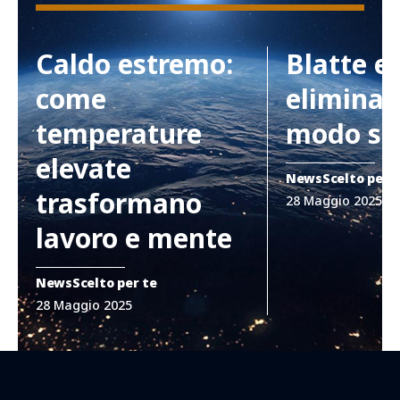
Caldo estremo:
Blatte e
come
eliminar
temperature
modo si
elevate
News
Scelto per 
trasformano
28 Maggio 2025
lavoro e mente
News
Scelto per te
28 Maggio 2025