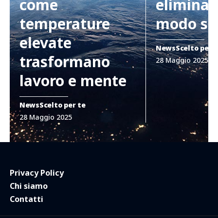
come
eliminar
temperature
modo si
elevate
News
Scelto per 
trasformano
28 Maggio 2025
lavoro e mente
News
Scelto per te
28 Maggio 2025
Privacy Policy
Chi siamo
Contatti