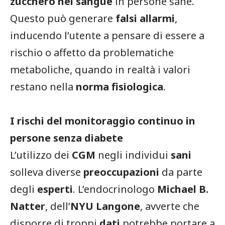
zucchero nel sangue
in persone sane.
Questo può generare
falsi allarmi
,
inducendo l’utente a pensare di essere a
rischio o affetto da problematiche
metaboliche, quando in realtà i valori
restano nella
norma fisiologica
.
I rischi del monitoraggio continuo in
persone senza diabete
L’utilizzo dei
CGM
negli individui
sani
solleva diverse
preoccupazioni
da parte
degli
esperti
. L’endocrinologo
Michael B.
Natter
, dell’
NYU Langone
, avverte che
disporre di troppi
dati
potrebbe portare a