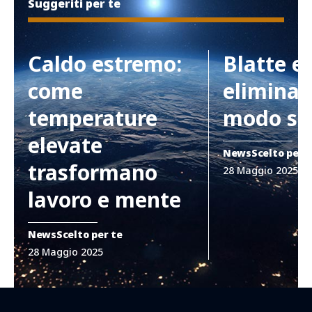
Suggeriti per te
Caldo estremo:
Blatte e
come
eliminar
temperature
modo si
elevate
News
Scelto per 
trasformano
28 Maggio 2025
lavoro e mente
News
Scelto per te
28 Maggio 2025