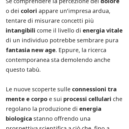
Se comprendere la percezione del
dolore
o dei
colori
appare un’impresa ardua,
tentare di misurare concetti più
intangibili
come il livello di
energia vitale
di un individuo potrebbe sembrare pura
fantasia new age
. Eppure, la ricerca
contemporanea sta demolendo anche
questo tabù.
Le nuove scoperte sulle
connessioni tra
mente e corpo
e sui
processi cellulari
che
regolano la produzione di
energia
biologica
stanno offrendo una
prospettiva scientifica a ciò che, fino a