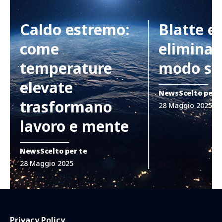
Caldo estremo:
Blatte e
come
eliminar
temperature
modo si
elevate
News
Scelto per 
trasformano
28 Maggio 2025
lavoro e mente
News
Scelto per te
28 Maggio 2025
Privacy Policy