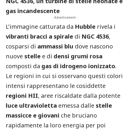
NGC 4536, un turbine di stelle neonate e
gas incandescente
- Advertisement -
L’immagine catturata da
Hubble
rivela i
vibranti bracci a spirale
di
NGC 4536
,
cosparsi di
ammassi blu
dove nascono
nuove
stelle
e di
densi grumi rosa
composti da
gas di idrogeno ionizzato
.
Le regioni in cui si osservano questi colori
intensi rappresentano le cosiddette
regioni HII
, aree riscaldate dalla potente
luce ultravioletta
emessa dalle
stelle
massicce e giovani
che bruciano
rapidamente la loro energia per poi