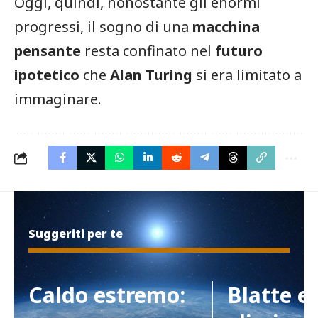
Oggi, quindi, nonostante gli enormi
progressi, il sogno di una
macchina
pensante
resta confinato nel
futuro
ipotetico
che
Alan Turing
si era limitato a
immaginare.
Suggeriti per te
Caldo estremo:
Blatte e