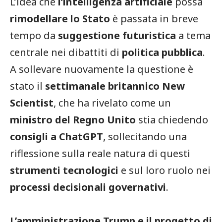
L’idea che
l’intelligenza artificiale
possa
rimodellare lo Stato
è passata in breve
tempo da
suggestione futuristica
a tema
centrale nei dibattiti di
politica pubblica
.
A sollevare nuovamente la questione è
stato il
settimanale britannico New
Scientist
, che ha rivelato come un
ministro del Regno Unito
stia chiedendo
consigli a ChatGPT
, sollecitando una
riflessione sulla reale natura di questi
strumenti tecnologici
e sul loro ruolo nei
processi decisionali governativi
.
L’amministrazione Trump e il progetto di