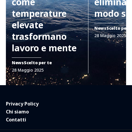
come
eliminar
temperature
modo si
elevate
News
Scelto per 
trasformano
28 Maggio 2025
lavoro e mente
News
Scelto per te
28 Maggio 2025
Privacy Policy
Chi siamo
Contatti