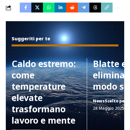
Suggeriti per te
Caldo estremo:
Blatte e
come
eliminar
temperature
modo si
elevate
News
Scelto per 
trasformano
28 Maggio 2025
lavoro e mente