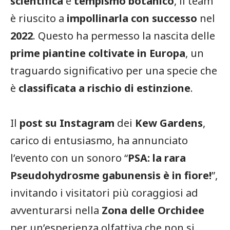
scientifica
e
tempismo botanico
, il team
è riuscito a
impollinarla con successo
nel
2022
. Questo ha permesso la nascita delle
prime piantine coltivate in Europa
, un
traguardo significativo per una specie che
è
classificata a rischio di estinzione
.
Il
post su Instagram
dei
Kew Gardens
,
carico di entusiasmo, ha annunciato
l’evento con un sonoro “
PSA: la rara
Pseudohydrosme gabunensis è in fiore!
”,
invitando i visitatori più coraggiosi ad
avventurarsi nella
Zona delle Orchidee
per un’esperienza olfattiva che non si