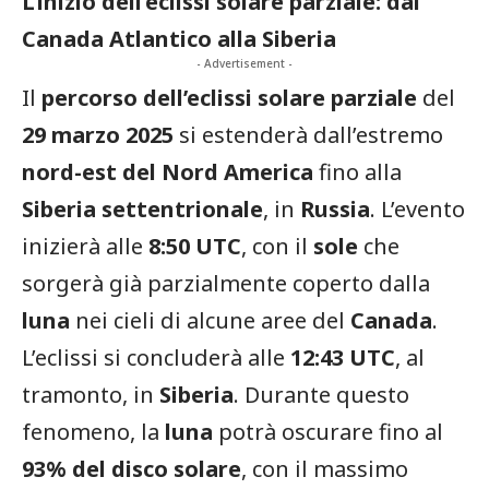
L’inizio dell’eclissi solare parziale: dal
Canada Atlantico alla Siberia
- Advertisement -
Il
percorso dell’eclissi solare parziale
del
29 marzo 2025
si estenderà dall’estremo
nord-est del Nord America
fino alla
Siberia settentrionale
, in
Russia
. L’evento
inizierà alle
8:50 UTC
, con il
sole
che
sorgerà già parzialmente coperto dalla
luna
nei cieli di alcune aree del
Canada
.
L’eclissi si concluderà alle
12:43 UTC
, al
tramonto, in
Siberia
. Durante questo
fenomeno, la
luna
potrà oscurare fino al
93% del disco solare
, con il massimo