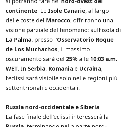
si potranno fare nel
nord-ovest del
continente
. Le
Isole Canarie
, al largo
delle coste del
Marocco
, offriranno una
visione parziale del fenomeno: sull’isola di
La Palma
, presso l’
Osservatorio Roque
de Los Muchachos
, il massimo
oscuramento sarà del
25%
alle
10:03 a.m.
WET
. In
Serbia
,
Romania
e
Ucraina
,
l’eclissi sarà visibile solo nelle regioni più
settentrionali e occidentali.
Russia nord-occidentale e Siberia
La fase finale dell’eclissi interesserà la
Russia
, terminando nella parte nord-