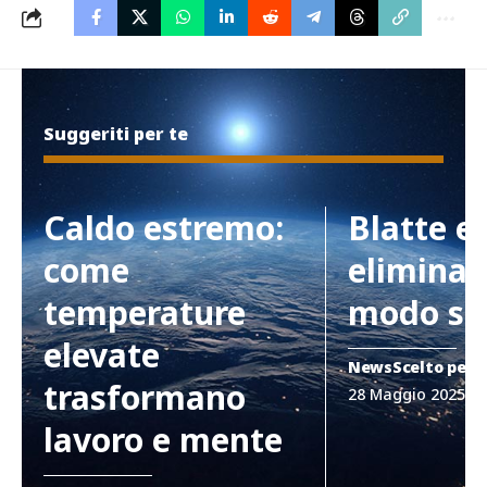
Suggeriti per te
Caldo estremo:
Blatte e
come
eliminar
temperature
modo si
elevate
News
Scelto per 
trasformano
28 Maggio 2025
lavoro e mente