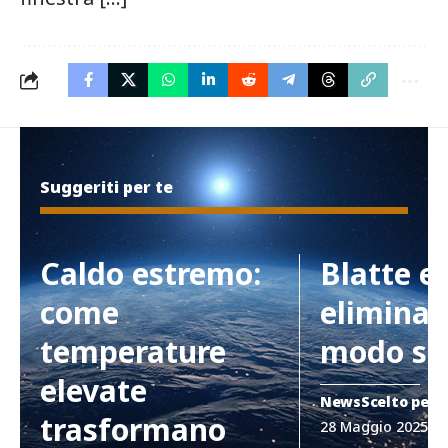
Suggeriti per te
Caldo estremo:
Blatte e
come
eliminar
temperature
modo si
elevate
News
Scelto per 
trasformano
28 Maggio 2025