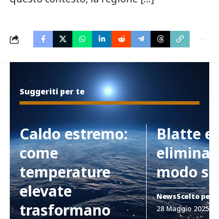
Suggeriti per te
Caldo estremo:
Blatte e
come
eliminar
temperature
modo si
elevate
News
Scelto per 
trasformano
28 Maggio 2025