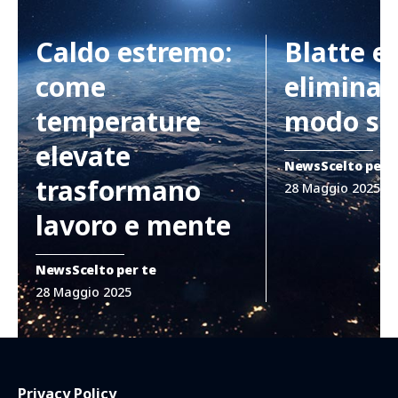
Caldo estremo:
Blatte e
come
eliminar
temperature
modo si
elevate
News
Scelto per 
trasformano
28 Maggio 2025
lavoro e mente
News
Scelto per te
28 Maggio 2025
Privacy Policy