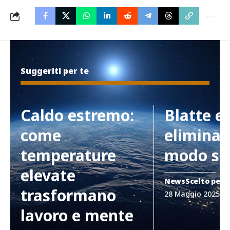
Suggeriti per te
Caldo estremo:
Blatte e
come
eliminar
temperature
modo si
elevate
News
Scelto per 
trasformano
28 Maggio 2025
lavoro e mente